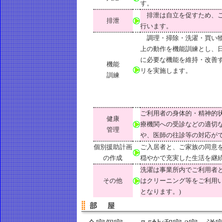
す。
排泄は自立を促すため、ご
排泄
行います。
調理・掃除・洗濯・買い物
上の動作を機能訓練とし、
に必要な機能を維持・改善
機能
リを実施します。
訓練
ご利用者の身体的・精神的
健康
療機関への受診などの適切
管理
や、医師の往診等の対応が
個別援助計画
ご入居者と、ご家族の同意
の作成
穏やかで充実した生活を継
洗濯は事業所内でご利用者
その他
はクリーニング等をご利用
となります。)