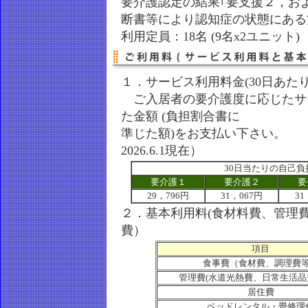
要介護認定の結果｢要支援２，およ
断書等により認知症の状態にある
利用定員：18名 (9名x2ユニット)
１．サービス利用料金(30日あた
ご入居者の要介護度に応じたサ
た金額 (負担割合書に
準じた額)をお支払い下さい。
2026.6.1現在）
30日当たりの自己負
要介護１
要介護２
要
29，796円
31，067円
31
２．基本利用料(食材料費、管理
費
項目
食事費（食材費、調理費
管理費(水道光熱費、日常生活品
居住費
ベッドレンタル・畳修理