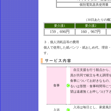
個別電気器具使用量
（30日あたりの概算
要介護1
要介護2
159，696円
160，967円
３．個人消耗品等の費用
個人で使用した紙パンツ・紙おしめ代、理容
す。
自立支援を行う観点から、
員が共同で献立を考え調理
食事についてお好きなもの
食事
るいは形態・食事時間等に
望は遠慮無くお申しつけ下
入浴は毎日とし、家庭風呂
入浴